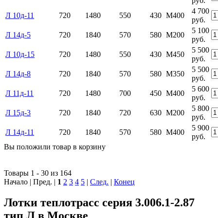
руб.
4 700
Л 10д-11
720
1480
550
430
М400
руб.
5 100
Л 14д-5
720
1840
570
580
М200
руб.
5 500
Л 10д-15
720
1480
550
430
М450
руб.
5 500
Л 14д-8
720
1840
570
580
М350
руб.
5 600
Л 11д-11
720
1480
700
450
М400
руб.
5 800
Л 15д-3
720
1840
720
630
М200
руб.
5 900
Л 14д-11
720
1840
570
580
М400
руб.
Вы положили
товар
в
корзину
Товары 1 - 30 из 164
Начало | Пред. |
1
2
3
4
5
|
След.
|
Конец
Лотки теплотрасс серия 3.006.1-2.87
тип Л в Москве