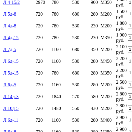
Л 4-15/2
2970
780
530
900
М350
руб.
1 500
Л 5д-8
720
780
680
280
М200
руб.
1 800
Л 4д-8
720
780
530
230
М200
руб.
1 900
Л 4д-15
720
780
530
230
М350
руб.
2 100
Л 7д-5
720
1160
680
350
М200
руб.
2 200
Л 6д-15
720
1160
530
280
М450
руб.
2 200
Л 5д-15
720
780
680
280
М350
руб.
2 500
Л 6д-5
720
1160
530
280
М200
руб.
2 800
Л 14д-3
720
1840
570
580
М200
руб.
2 800
Л 10д-5
720
1480
550
430
М200
руб.
2 900
Л 6д-11
720
1160
530
280
М400
руб.
2 900
Л 6д-8
720
1160
530
280
М350