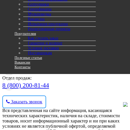
По вопросам доставки продукции обращайтесь по тел.: 8 (343)
Сотрудники
346-00-00
Сертификаты
Мультимедиа
Вакансии
Плиты перекрытия (ПБ)
Испытания продукции
Сваи забивные железобетонные
Реализованные проекты
Железобетонные колонны
Покупателям
Фундаментные блоки
Как сделать заказ
Брусковые перемычки
Гарантии и возврат
Условия доставки
О компании
Поставщикам
ГОСТы и серии
Полезные статьи
Вакансии
Фотогалерея
Контакты
Контакты
Отдел продаж:
8 (800) 200-81-44
Заказать звонок
Вся представленная на сайте информация, касающаяся
технических характеристик, наличия на складе, стоимости
товаров, носит информационный характер и ни при каких
условиях не является публичной офертой, определяемой