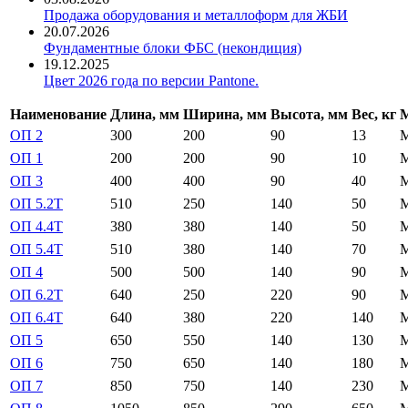
Продажа оборудования и металлоформ для ЖБИ
20.07.2026
Фундаментные блоки ФБС (некондиция)
19.12.2025
Цвет 2026 года по версии Pantone.
Наименование
Длина, мм
Ширина, мм
Высота, мм
Вес, кг
М
ОП 2
300
200
90
13
ОП 1
200
200
90
10
ОП 3
400
400
90
40
ОП 5.2Т
510
250
140
50
ОП 4.4Т
380
380
140
50
ОП 5.4Т
510
380
140
70
ОП 4
500
500
140
90
ОП 6.2Т
640
250
220
90
ОП 6.4Т
640
380
220
140
ОП 5
650
550
140
130
ОП 6
750
650
140
180
ОП 7
850
750
140
230