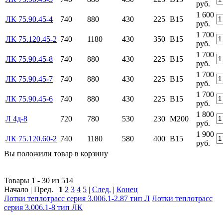
руб.
1 600
ЛК 75.90.45-4
740
880
430
225
В15
руб.
1 700
ЛК 75.120.45-2
740
1180
430
350
В15
руб.
1 700
ЛК 75.90.45-8
740
880
430
225
В15
руб.
1 700
ЛК 75.90.45-7
740
880
430
225
В15
руб.
1 700
ЛК 75.90.45-6
740
880
430
225
В15
руб.
1 800
Л 4д-8
720
780
530
230
М200
руб.
1 900
ЛК 75.120.60-2
740
1180
580
400
В15
руб.
Вы положили
товар
в
корзину
Товары 1 - 30 из 514
Начало | Пред. |
1
2
3
4
5
|
След.
|
Конец
Лотки теплотрасс серия 3.006.1-2.87 тип Л
Лотки теплотрасс
серия 3.006.1-8 тип ЛК