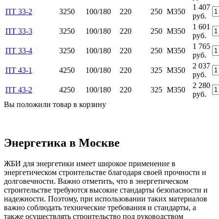
1 407
ПТ 33-2
3250
100/180
220
250
М350
руб.
1 601
ПТ 33-3
3250
100/180
220
250
М350
руб.
1 765
ПТ 33-4
3250
100/180
220
250
М350
руб.
2 037
ПТ 43-1
4250
100/180
220
325
М350
руб.
2 280
ПТ 43-2
4250
100/180
220
325
М350
руб.
Вы положили
товар
в
корзину
Энергетика в Москве
ЖБИ для энергетики имеет широкое применение в
энергетическом строительстве благодаря своей прочности и
долговечности. Важно отметить, что в энергетическом
строительстве требуются высокие стандарты безопасности и
надежности. Поэтому, при использовании таких материалов
важно соблюдать технические требования и стандарты, а
также осуществлять строительство под руководством