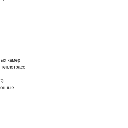
вых камер
 теплотрасс
С)
тонные