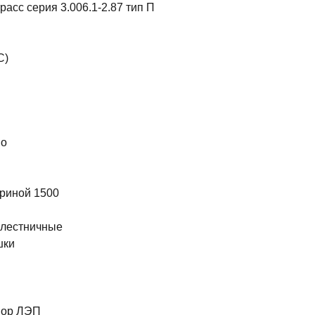
асс серия 3.006.1-2.87 тип П
С)
во
риной 1500
 лестничные
шки
ы
пор ЛЭП