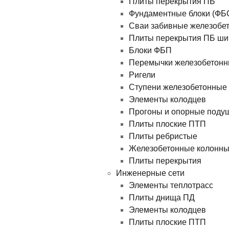
Плиты перекрытия ПБ
Фундаментные блоки (ФБ
Сваи забивные железобе
Плиты перекрытия ПБ ши
Блоки ФБП
Перемычки железобетон
Ригели
Ступени железобетонные
Элементы колодцев
Прогоны и опорные поду
Плиты плоские ПТП
Плиты ребристые
Железобетонные колонн
Плиты перекрытия
Инженерные сети
Элементы теплотрасс
Плиты днища ПД
Элементы колодцев
Плиты плоские ПТП