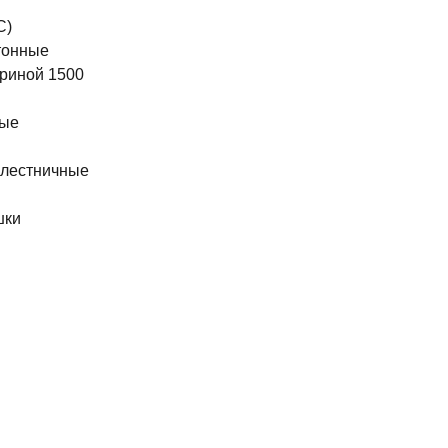
С)
тонные
риной 1500
ные
 лестничные
шки
ы