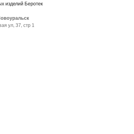
 Новоуральск
ая ул, 37, стр 1
я
ы