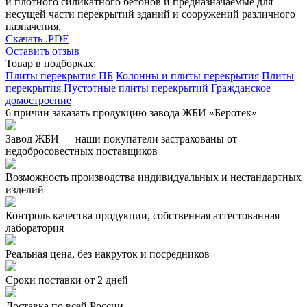
и плотного силикатного бетонов и предназначаемые для
несущей части перекрытий зданий и сооружений различного
назначения.
Скачать .PDF
Оставить отзыв
Товар в подборках:
Плиты перекрытия ПБ
Колонны и плиты перекрытия
Плиты
перекрытия
Пустотные плиты перекрытий
Гражданское
домостроение
6 причин заказать продукцию завода ЖБИ «Беротек»
Завод ЖБИ — наши покупатели застрахованы от
недобросовестных поставщиков
Возможность производства индивидуальных и нестандартных
изделий
Контроль качества продукции, собственная аттестованная
лаборатория
Реальная цена, без накруток и посредников
Сроки поставки от 2 дней
Доставка по всей России