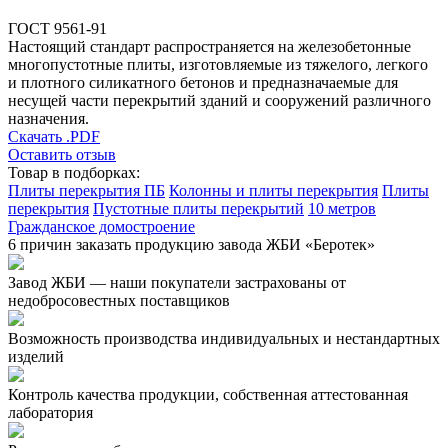
ГОСТ 9561-91
Настоящий стандарт распространяется на железобетонные
многопустотные плиты, изготовляемые из тяжелого, легкого
и плотного силикатного бетонов и предназначаемые для
несущей части перекрытий зданий и сооружений различного
назначения.
Скачать .PDF
Оставить отзыв
Товар в подборках:
Плиты перекрытия ПБ
Колонны и плиты перекрытия
Плиты
перекрытия
Пустотные плиты перекрытий
10 метров
Гражданское домостроение
6 причин заказать продукцию завода ЖБИ «Беротек»
Завод ЖБИ — наши покупатели застрахованы от
недобросовестных поставщиков
Возможность производства индивидуальных и нестандартных
изделий
Контроль качества продукции, собственная аттестованная
лаборатория