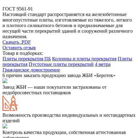
ГОСТ 9561-91
Настоящий стандарт распространяется на железобетонные
многопустотные плиты, изготовляемые из тяжелого, легкого
и плотного силикатного бетонов и предназначаемые для
несущей части перекрытий зданий и сооружений различного
назначения.
Скачать .PDF
Оставить отзыв
Товар в подборках:
Плиты перекрытия ПБ
Колонны и плиты перекрытия
Плиты
перекрытия
Пустотные плиты перекрытий
4 метра
Гражданское домостроение
6 причин заказать продукцию завода ЖБИ «Беротек»
Завод ЖБИ — наши покупатели застрахованы от
недобросовестных поставщиков
Возможность производства индивидуальных и нестандартных
изделий
Контроль качества продукции, собственная аттестованная
лаборатория