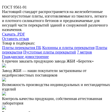
ГОСТ 9561-91
Настоящий стандарт распространяется на железобетонные
многопустотные плиты, изготовляемые из тяжелого, легкого
и плотного силикатного бетонов и предназначаемые для
несущей части перекрытий зданий и сооружений различного
назначения.
Скачать .PDF
Оставить отзыв
Товар в подборках:
Плиты перекрытия ПБ
Колонны и плиты перекрытия
Плиты
перекрытия
Пустотные плиты перекрытий
7 метров
Гражданское домостроение
6 причин заказать продукцию завода ЖБИ «Беротек»
Завод ЖБИ — наши покупатели застрахованы от
недобросовестных поставщиков
Возможность производства индивидуальных и нестандартных
изделий
Контроль качества продукции, собственная аттестованная
лаборатория