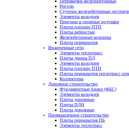
Перемычки железобетонные
Ригели
Ступени железобетонные лестнич
Элементы колодцев
Прогоны и опорные подушки
Плиты плоские ПТП
Плиты ребристые
Железобетонные колонны
Плиты перекрытия
Инженерные сети
Элементы теплотрасс
Плиты днища ПД
Элементы колодцев
Плиты плоские ПТП
Плиты перекрытия теплотрасс сери
Коллекторы
Дорожное строительство
Фундаментные блоки (ФБС)
Элементы колодцев
Плиты дорожные
Плиты ПДН
Плиты дорожные
Промышленное строительство
Плиты перекрытия ПБ
Элементы теплотрасс