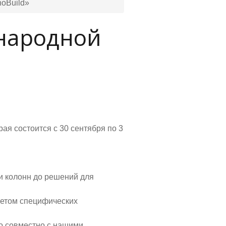
oBuild»
ународной
ая состоится с 30 сентября по 3
и колонн до решений для
четом специфических
го совместно с нашими