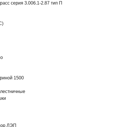
асс серия 3.006.1-2.87 тип П
С)
во
риной 1500
 лестничные
шки
ы
пор ЛЭП