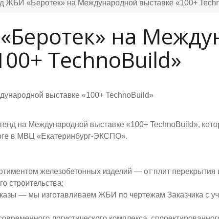
д ЖБИ «Беротек» на Международной выставке «100+ Techn
 «Беротек» на Межд
100+ TechnoBuild»
енд на Международной выставке «100+ TechnoBuild», котор
урге в МВЦ «Екатеринбург-ЭКСПО».
ртиментом железобетонных изделий — от плит перекрытия 
о строительства;
казы — мы изготавливаем ЖБИ по чертежам Заказчика с у
современного логистического комплекса, спроектированно