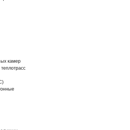
вых камер
 теплотрасс
С)
тонные