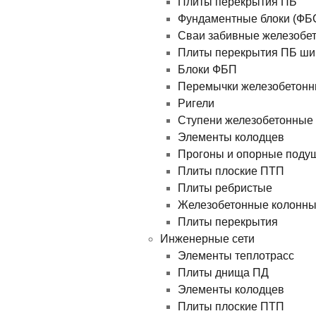
Плиты перекрытия ПБ
Фундаментные блоки (ФБ
Сваи забивные железобе
Плиты перекрытия ПБ ши
Блоки ФБП
Перемычки железобетон
Ригели
Ступени железобетонные
Элементы колодцев
Прогоны и опорные поду
Плиты плоские ПТП
Плиты ребристые
Железобетонные колонн
Плиты перекрытия
Инженерные сети
Элементы теплотрасс
Плиты днища ПД
Элементы колодцев
Плиты плоские ПТП