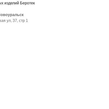
 Новоуральск
ая ул, 37, стр 1
я
ы