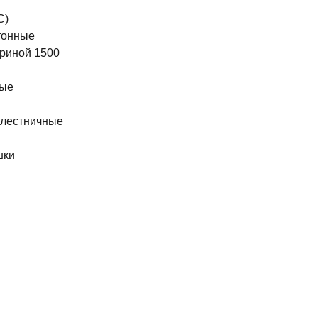
С)
тонные
риной 1500
ные
 лестничные
шки
ы