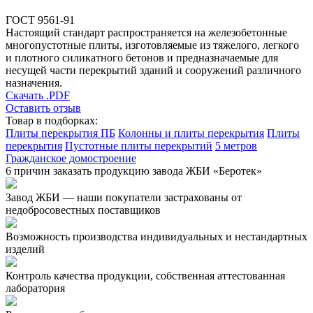
ГОСТ 9561-91
Настоящий стандарт распространяется на железобетонные
многопустотные плиты, изготовляемые из тяжелого, легкого
и плотного силикатного бетонов и предназначаемые для
несущей части перекрытий зданий и сооружений различного
назначения.
Скачать .PDF
Оставить отзыв
Товар в подборках:
Плиты перекрытия ПБ
Колонны и плиты перекрытия
Плиты
перекрытия
Пустотные плиты перекрытий
5 метров
Гражданское домостроение
6 причин заказать продукцию завода ЖБИ «Беротек»
Завод ЖБИ — наши покупатели застрахованы от
недобросовестных поставщиков
Возможность производства индивидуальных и нестандартных
изделий
Контроль качества продукции, собственная аттестованная
лаборатория