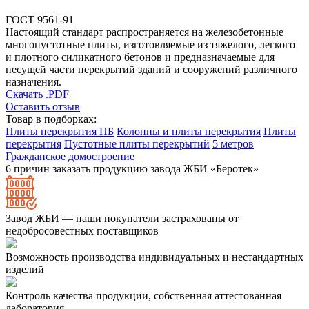
ГОСТ 9561-91
Настоящий стандарт распространяется на железобетонные
многопустотные плиты, изготовляемые из тяжелого, легкого
и плотного силикатного бетонов и предназначаемые для
несущей части перекрытий зданий и сооружений различного
назначения.
Скачать .PDF
Оставить отзыв
Товар в подборках:
Плиты перекрытия ПБ
Колонны и плиты перекрытия
Плиты
перекрытия
Пустотные плиты перекрытий
5 метров
Гражданское домостроение
6 причин заказать продукцию завода ЖБИ «Беротек»
Завод ЖБИ — наши покупатели застрахованы от
недобросовестных поставщиков
Возможность производства индивидуальных и нестандартных
изделий
Контроль качества продукции, собственная аттестованная
лаборатория